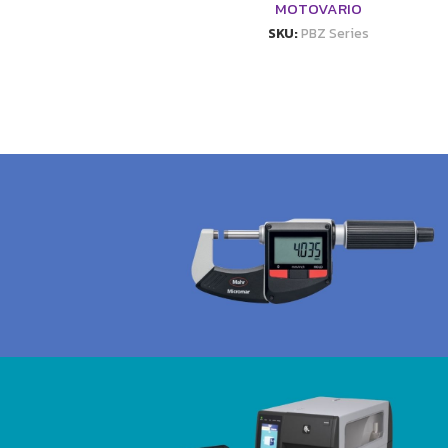
MOTOVARIO
SKU:
PBZ Series
etal Working
igital Micrometer-