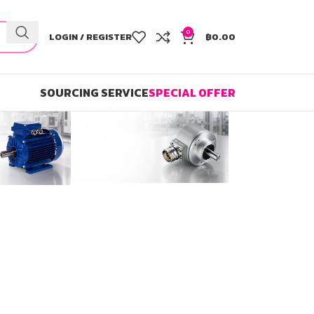
0
LOGIN / REGISTER
฿
0.00
SOURCING SERVICE
SPECIAL OFFER
BEST CHOICE
T
INCREMENTAL
า
INDUSTRIAL
3
ENCODERS-
EIL580P-
]
SC
[BAUMER]