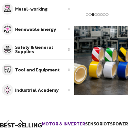
Buy Now
Metal-working
Renewable Energy
Safety & General
Supplies
Tool and Equipment
Industrial Academy
MOTOR & INVERTER
SENSOR
IOTS
POWER
BEST-SELLING