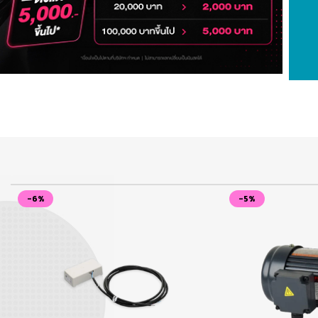
M
[
S
M
B
a
-6%
-5%
S