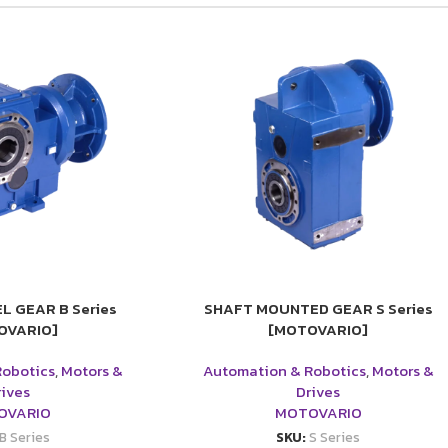
L GEAR B Series
SHAFT MOUNTED GEAR S Series
OVARIO]
[MOTOVARIO]
Robotics
,
Motors &
Automation & Robotics
,
Motors &
rives
Drives
OVARIO
MOTOVARIO
B Series
SKU:
S Series