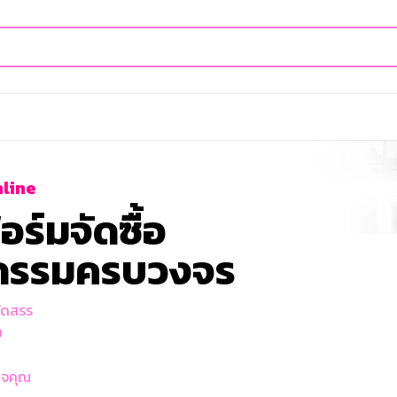
line
์มจัดซื้อ
กรรมครบวงจร
NEW PRODUC
มอเตอร์ไฟฟ้
กระแสสลับ 
ัดสรร
เฟส IE2
ม
[ELEKTRIM
กิจคุณ