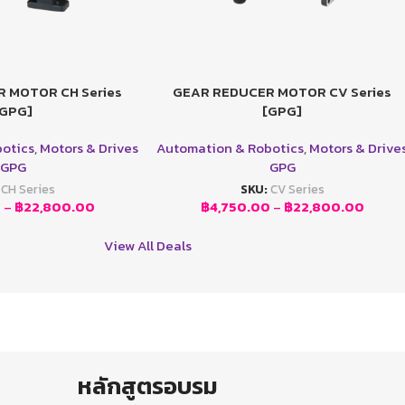
 MOTOR CH Series
GEAR REDUCER MOTOR CV Series
เลือกรูปแบบ
[GPG]
[GPG]
otics
,
Motors & Drives
Automation & Robotics
,
Motors & Drive
GPG
GPG
:
CH Series
SKU:
CV Series
0
–
฿
22,800.00
฿
4,750.00
–
฿
22,800.00
View All Deals
หลักสูตรอบรม