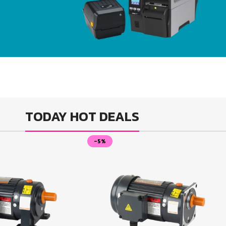
icromar 40 ER
Mahr]
hop Now
aterial Handling & Storage
arcode Printer-ZD
nd ZT series
TODAY HOT DEALS
[ZEBRA]
-5%
how Now