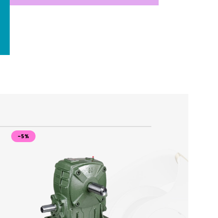
Automation & Robotics
PHOTOELECTRIC SENSOR
DIFFUSE 1M
NPN-PSE-BC100DNB-E3
Shop Now
-5%
-5%