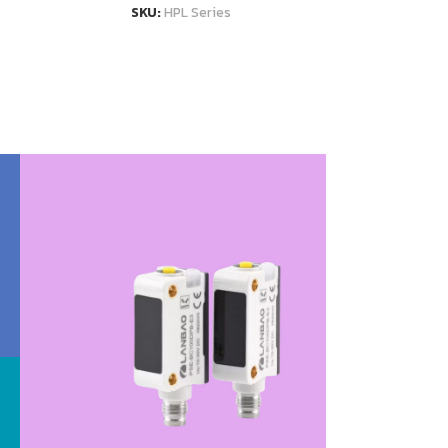
SKU:
HPL Series