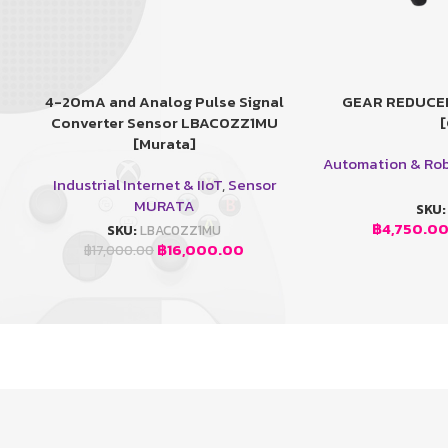
4-20mA and Analog Pulse Signal
GEAR REDUCER
หยิบใส่ตะกร้า
เลือกรูปแบบ
Converter Sensor LBAC0ZZ1MU
[Murata]
Automation & Rob
Industrial Internet & IIoT
,
Sensor
MURATA
SKU
฿
4,750.0
SKU:
LBAC0ZZ1MU
฿
16,000.00
฿
17,000.00