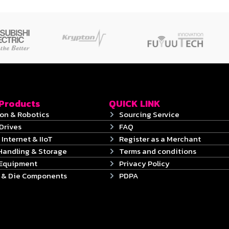
 Products
QUICK LINK
on & Robotics
Sourcing Service
Drives
FAQ
 Internet & IIoT
Register as a Merchant
Handling & Storage
Terms and conditions
 Equipment
Privacy Policy
s & Die Components
PDPA