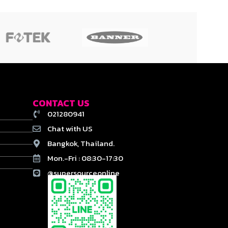
CONTACT US
021280941
Chat with US
Bangkok, Thailand.
Mon.-Fri : 08:30-17:30
@supersourceonline