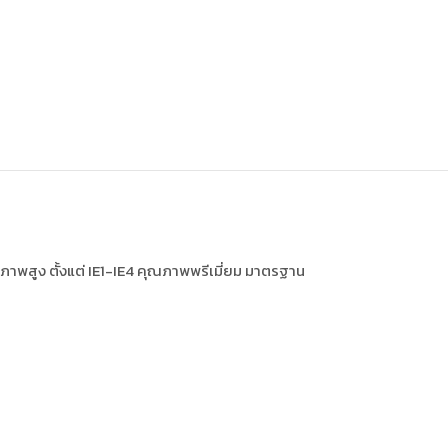
าพสูง ตั้งแต่ IE1-IE4 คุณภาพพรีเมี่ยม มาตรฐาน