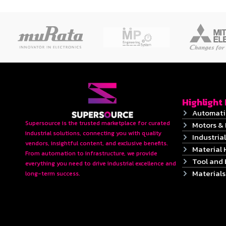
Highlight
Automati
Supersource is the trusted marketplace for curated
Motors & 
industrial solutions, connecting you with quality
Industrial
vendors, insightful content, and exclusive benefits.
Material 
From automation to infrastructure, we provide
Tool and
everything you need to drive industrial excellence and
Material
long-term success.