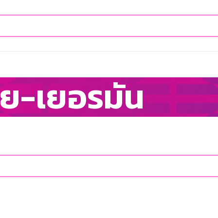
ย-เยอรมัน