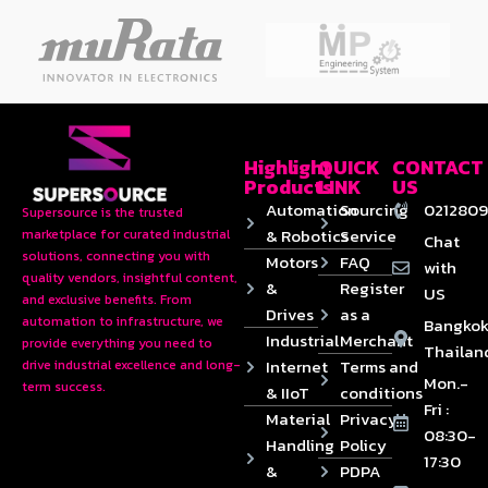
Highlight
QUICK
CONTACT
Products
LINK
US
Automation
Sourcing
0212809
Supersource is the trusted
& Robotics
Service
marketplace for curated industrial
Chat
solutions, connecting you with
Motors
FAQ
with
quality vendors, insightful content,
&
Register
US
and exclusive benefits. From
Drives
as a
automation to infrastructure, we
Bangkok
Industrial
Merchant
provide everything you need to
Thailan
Internet
Terms and
drive industrial excellence and long-
Mon.-
term success.
& IIoT
conditions
Fri :
Material
Privacy
08:30-
Handling
Policy
17:30
&
PDPA