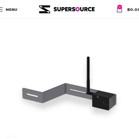
0
MENU
฿
0.0