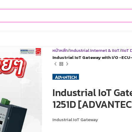
หน้าหลัก
Industrial Internet & IIoT
IIoT
Industrial IoT Gateway with I/O -EC
Industrial IoT Ga
1251D [ADVANTEC
Industrial IoT Gateway