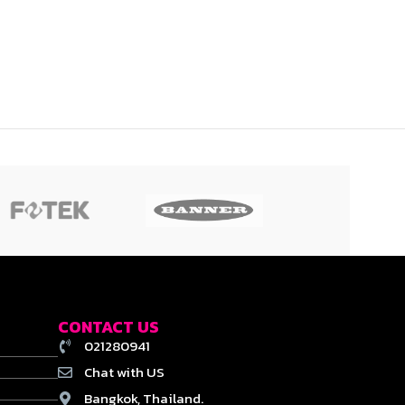
CONTACT US
021280941
Chat with US
Bangkok, Thailand.