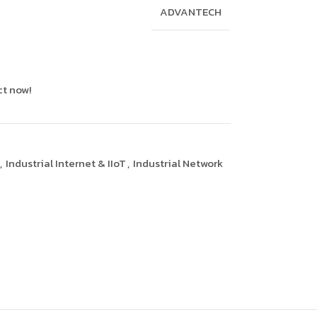
ADVANTECH
ct now!
,
Industrial Internet & IIoT
,
Industrial Network