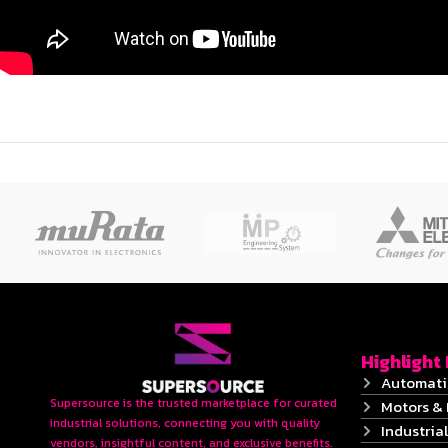
Highlight
Automati
Supersource is the trusted marketplace for curated
Motors & 
industrial solutions, connecting you with quality
Industrial
vendors, insightful content, and exclusive benefits.