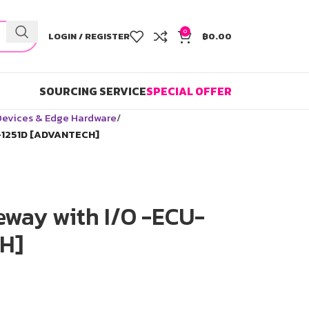
0
LOGIN / REGISTER
฿
0.00
SOURCING SERVICE
SPECIAL OFFER
 Devices & Edge Hardware
U-1251D [ADVANTECH]
teway with I/O -ECU-
H]