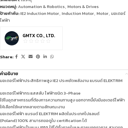
หมวดหมู่:
Automation & Robotics
,
Motors & Drives
ป้ายกำกับ:
IE2 Induction Motor
,
Induction Motor
,
Motor
,
มอเตอร์
ไฟฟ้า
GMTX CO., LTD.
Share:
คำอธิบาย
มอเตอร์ไฟฟ้าประสิทธิภาพสูง IE2 ประหยัดพลังงาน
แบรนด์ ELEKTRIM
มอเตอร์ไฟฟ้ากระแสสลับ ไฟฟ้าชนิด 3-Phase
ใช้ในอุตสาหกรรมที่ต้องการความทนทานสูง นอกจากนี้ยังมีมอเตอร์ไฟฟ้า
ให้เลือกใช้หลากหลายตามลักษณะงาน
มอเตอร์ไฟฟ้า
แบรนด์ ELEKTRIM
ผลิตในประเทศโปแลนด์
(Poland) 100% สามารถขอดูใบ certification ได้
มอเตอร์ไฟฟ้าเป็นแบบ IP55 ใช้ได้ทั้งภายในและภายนอกอาคาร สามารถ