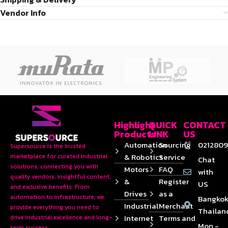
Vendor Info
Highlight
QUICK
CONTACT
Products
LINK
US
Automation
Sourcing
0212809
Supersource is the trusted
& Robotics
Service
marketplace for curated industrial
Chat
solutions, connecting you with
Motors
FAQ
with
quality vendors, insightful content,
&
Register
US
and exclusive benefits. From
Drives
as a
automation to infrastructure, we
Bangkok
Industrial
Merchant
provide everything you need to
Thailan
Internet
Terms and
drive industrial excellence and long-
Mon.-
term success.