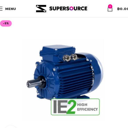
0
MENU
฿
0.0
-5%