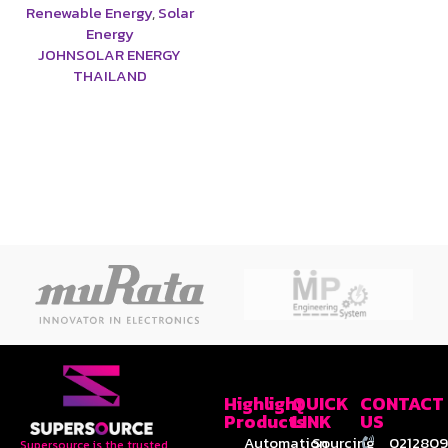
Renewable Energy
,
Solar
Energy
JOHNSOLAR ENERGY
THAILAND
Highlight
QUICK
CONTACT
Products
LINK
US
Automation
Sourcing
0212809
Supersource is the trusted