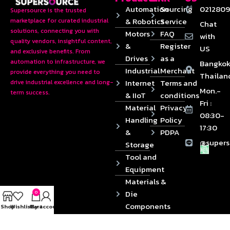
Automation
Sourcing
0212809
Supersource is the trusted
& Robotics
Service
marketplace for curated industrial
Chat
solutions, connecting you with
Motors
FAQ
with
quality vendors, insightful content,
&
Register
US
and exclusive benefits. From
Drives
as a
automation to infrastructure, we
Bangkok
Industrial
Merchant
provide everything you need to
Thailan
Internet
Terms and
drive industrial excellence and long-
Mon.-
term success.
& IIoT
conditions
Fri :
Material
Privacy
08:30-
Handling
Policy
17:30
&
PDPA
@supers
Storage
Tool and
Equipment
Materials &
Die
0
Components
Shop
Wishlist
Cart
My account