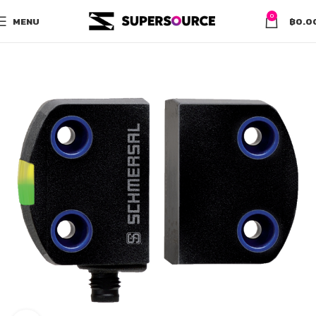
0
MENU
฿
0.0