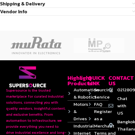
Shipping & Delivery
Vendor Info
Highlight
QUICK
CONTACT
Products
LINK
US
Automation
Sourcing
0212809
Supersource is the trusted
& Robotics
Service
marketplace for curated industrial
Chat
solutions, connecting you with
Motors
FAQ
with
quality vendors, insightful content,
&
Register
US
and exclusive benefits. From
Drives
as a
automation to infrastructure, we
Bangkok
Industrial
Merchant
provide everything you need to
Thailan
Internet
Terms and
drive industrial excellence and long-