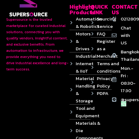
Highlight
QUICK
CONTACT
Products
LINK
US
Automation
Sourcing
0212809
Supersource is the trusted
& Robotics
Service
marketplace for curated industrial
Chat
solutions, connecting you with
Motors
FAQ
with
quality vendors, insightful content,
&
Register
US
and exclusive benefits. From
Drives
as a
automation to infrastructure, we
Bangkok
Industrial
Merchant
provide everything you need to
Thailan
Internet
Terms and
drive industrial excellence and long-
Mon.-
term success.
& IIoT
conditions
Fri :
Material
Privacy
08:30-
Handling
Policy
17:30
&
PDPA
@supers
Storage
Tool and
Equipment
Materials &
Die
Components