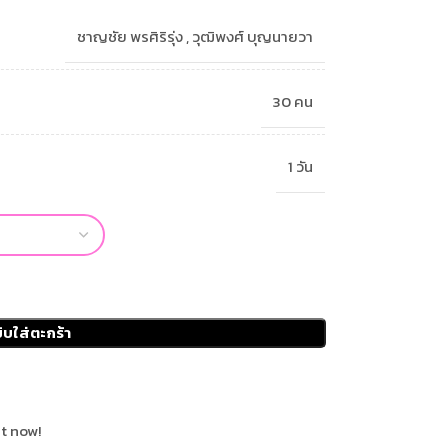
ชาญชัย พรศิริรุ่ง , วุฒิพงศ์ บุญนายวา
30 คน
1 วัน
ิบใส่ตะกร้า
t now!