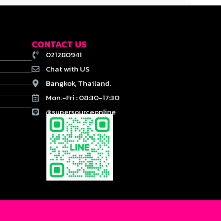
CONTACT US
021280941
Chat with US
Bangkok, Thailand.
Mon.-Fri : 08:30-17:30
@supersourceonline