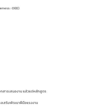
eness : OEE)
อกสารเสนองาน แล้วแต่หลักสูตร
่งเสริมพัฒนาฝีมือแรงงาน