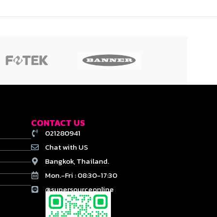
CONTACT US
021280941
Chat with US
Bangkok, Thailand.
Mon.-Fri : 08:30-17:30
@supersourceonline