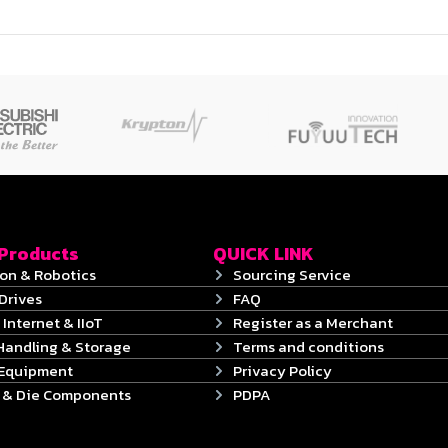
 Products
QUICK LINK
on & Robotics
Sourcing Service
Drives
FAQ
 Internet & IIoT
Register as a Merchant
Handling & Storage
Terms and conditions
 Equipment
Privacy Policy
s & Die Components
PDPA