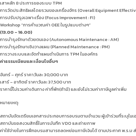
เสาหลัก 8 ประการของระบบ TPM
การวัดประสิทธิผลโดยรวมของเครื่องจักร (Overall Equipment Effectiv
การปรับปรุงเฉพาะเรื่อง (Focus Improvement : FI)
Workshop “การคำนวณค่า OEE ในรูปแบบต่างๆ”
(13.00 – 16.00)
การบำรุงรักษาด้วยตนเอง (Autonomous Maintenance : AM)
การบำรุงรักษาเชิงวางแผน (Planned Maintenance : PM)
การวางระบบและจัดทำแผนดำเนินการ TPM ในองค์กร
ค่าธรรมเนียมและเงื่อนไขอื่นๆ
จันทร์ – ศุกร์ ราคาวันละ 30,000 บาท
เสาร์ – อาทิตย์ ราคาวันละ 37,500 บาท
ราคานี้ไม่รวมค่าเดินทาง ค่าที่พัก(ถ้ามี) และยังไม่รวมค่าภาษีมูลค่าเพิ่ม
หมายเหตุ:
สถาบันจัดเตรียมเอกสารประกอบการอบรมตามจำนวน ผู้เข้าร่วมที่ระบุในเ
สถาบันขอสงวนสิทธิ์ในการบันทึก VDO และถ่ายภาพ
ค่าใช้จ่ายในการฝึกอบรมสามารถลดหย่อนภาษีเงินได้ ตามประกาศ พ.ร.บ ส