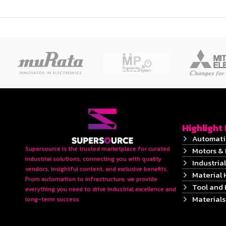
Highlight
Automati
Supersource is the trusted marketplace for curated
Motors & 
industrial solutions, connecting you with quality
Industrial
vendors, insightful content, and exclusive benefits.
Material 
From automation to infrastructure, we provide
Tool and
everything you need to drive industrial excellence and
Material
long-term success.