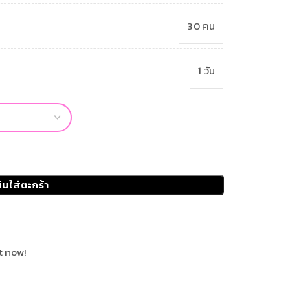
30 คน
1 วัน
ิบใส่ตะกร้า
t now!