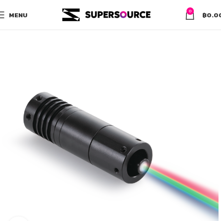
0
MENU
฿
0.0