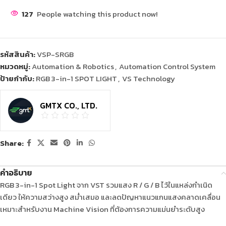
127
People watching this product now!
รหัสสินค้า:
VSP-SRGB
หมวดหมู่:
Automation & Robotics
,
Automation Control System
ป้ายกำกับ:
RGB 3-in-1 SPOT LIGHT
,
VS Technology
GMTX CO., LTD.
Share:
คำอธิบาย
RGB 3-in-1 Spot Light จาก VST รวมแสง R / G / B ไว้ในแหล่งกำเนิด
เดียว ให้ความสว่างสูง สม่ำเสมอ และลดปัญหาแนวแกนแสงคลาดเคลื่อน
เหมาะสำหรับงาน Machine Vision ที่ต้องการความแม่นยำระดับสูง