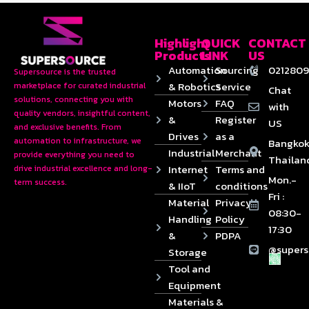
Highlight
QUICK
CONTACT
Products
LINK
US
Automation
Sourcing
0212809
Supersource is the trusted
& Robotics
Service
marketplace for curated industrial
Chat
solutions, connecting you with
Motors
FAQ
with
quality vendors, insightful content,
&
Register
US
and exclusive benefits. From
Drives
as a
automation to infrastructure, we
Bangkok
Industrial
Merchant
provide everything you need to
Thailan
Internet
Terms and
drive industrial excellence and long-
Mon.-
term success.
& IIoT
conditions
Fri :
Material
Privacy
08:30-
Handling
Policy
17:30
&
PDPA
@supers
Storage
Tool and
Equipment
Materials &