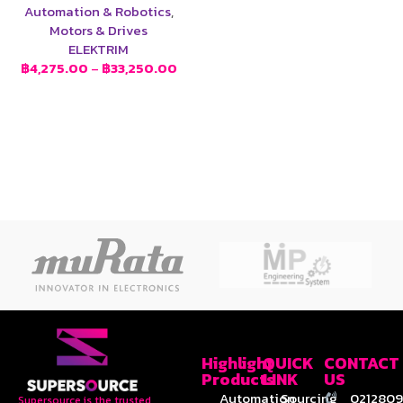
Automation & Robotics
,
Motors & Drives
ELEKTRIM
฿
4,275.00
–
฿
33,250.00
Highlight
QUICK
CONTACT
Products
LINK
US
Automation
Sourcing
0212809
Supersource is the trusted