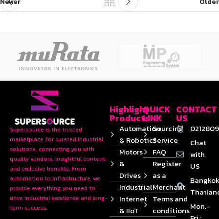
Newer
Older
Highlight
QUICK
CONTACT
Products
LINK
US
Automation
Sourcing
0212809
Supersource is the trusted
& Robotics
Service
marketplace for curated industrial
Chat
solutions, connecting you with
Motors
FAQ
with
quality vendors, insightful content,
&
Register
US
and exclusive benefits. From
Drives
as a
automation to infrastructure, we
Bangkok
Industrial
Merchant
provide everything you need to
Thailan
Internet
Terms and
drive industrial excellence and long-
Mon.-
term success.
& IIoT
conditions
Fri :