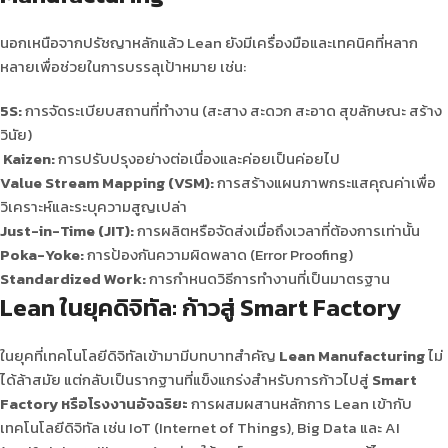
นอกเหนือจากปรัชญาหลักแล้ว Lean ยังมีเครื่องมือและเทคนิคที่หลาก
หลายเพื่อช่วยในการบรรลุเป้าหมาย เช่น:
5S:
การจัดระเบียบสถานที่ทำงาน (สะสาง สะดวก สะอาด สุขลักษณะ สร้าง
วินัย)
Kaizen:
การปรับปรุงอย่างต่อเนื่องและค่อยเป็นค่อยไป
Value Stream Mapping (VSM):
การสร้างแผนภาพกระแสคุณค่าเพื่อ
วิเคราะห์และระบุความสูญเปล่า
Just-in-Time (JIT):
การผลิตหรือจัดส่งเมื่อถึงเวลาที่ต้องการเท่านั้น
Poka-Yoke:
การป้องกันความผิดพลาด (Error Proofing)
Standardized Work:
การกำหนดวิธีการทำงานที่เป็นมาตรฐาน
Lean ในยุคดิจิทัล: ก้าวสู่ Smart Factory
ในยุคที่เทคโนโลยีดิจิทัลเข้ามามีบทบาทสำคัญ
Lean Manufacturing
ไม่
ได้ล้าสมัย แต่กลับเป็นรากฐานที่แข็งแกร่งสำหรับการก้าวไปสู่
Smart
Factory หรือโรงงานอัจฉริยะ
การผสมผสานหลักการ Lean เข้ากับ
เทคโนโลยีดิจิทัล เช่น IoT (Internet of Things), Big Data และ AI