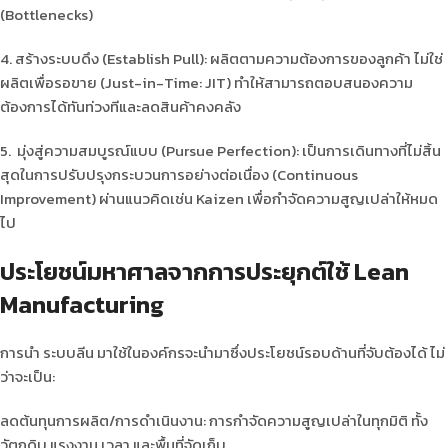
(Bottlenecks)
4. สร้างระบบดึง (Establish Pull): ผลิตตามความต้องการของลูกค้า ไม่ใช่
ผลิตเพื่อรอขาย (Just-in-Time: JIT) ทำให้สามารถตอบสนองความ
ต้องการได้ทันท่วงทีและลดสินค้าคงคลัง
5. มุ่งสู่ความสมบูรณ์แบบ (Pursue Perfection): เป็นการเดินทางที่ไม่สิ้น
สุดในการปรับปรุงกระบวนการอย่างต่อเนื่อง (Continuous
Improvement) ผ่านแนวคิดเช่น Kaizen เพื่อกำจัดความสูญเปล่าให้หมด
ไป
ประโยชน์มหาศาลจากการประยุกต์ใช้ Lean
Manufacturing
การนำ ระบบลีน มาใช้ในองค์กรจะนำมาซึ่งประโยชน์รอบด้านที่จับต้องได้ ไม่
ว่าจะเป็น:
ลดต้นทุนการผลิต/การดำเนินงาน: การกำจัดความสูญเปล่าในทุกมิติ ทั้ง
วัตถุดิบ แรงงาน เวลา และพื้นที่จัดเก็บ