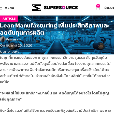
0
MENU
฿
0.0
ARTICLE
Lean Manufacturing เพิ่มประสิทธิภาพและ
ลดต้นทุนการผลิต
Pissara K.
On มีนาคม 25, 2026
ปิดความเห็น
ในยุคที่การแข่งขันของภาคอุตสาหกรรมทวีความรุนแรง ต้นทุนวัตถุดิบ
พลังงาน และแรงงานปรับตัวสูงขึ้นอย่างต่อเนื่อง โรงงานอุตสาหกรรมไม่
สามารถพึ่งพาการเพิ่มกำลังการผลิตหรือการลงทุนเครื่องจักรใหม่เพียง
อย่างเดียวได้อีกต่อไป คำถามสำคัญจึงไม่ใช่ “ผลิตให้มากขึ้นได้อย่างไร”
แต่คือ
“จะผลิตให้มีประสิทธิภาพมากขึ้น และลดต้นทุนได้อย่างไร โดยไม่สูญ
เสียคุณภาพ”
ซึ่งหนึ่งในแนวคิดที่ได้รับการยอมรับและพิสูจน์แล้วว่ามีประสิทธิภาพอย่าง